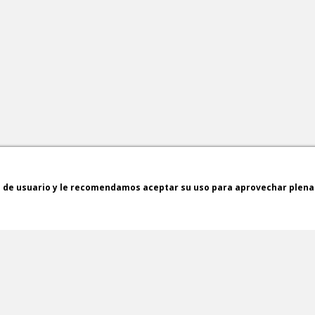
a de usuario y le recomendamos aceptar su uso para aprovechar plen
ENVÍOS GRATUITOS *
PAGO SEGURO EN
(24/48H)
TODAS LAS COMPR