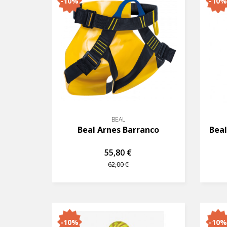
-10%
-10%
BEAL
Beal Arnes Barranco
Beal
55,80 €
62,00 €
-10%
-10%