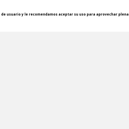
a de usuario y le recomendamos aceptar su uso para aprovechar plen
ENVÍOS GRATUITOS *
PAGO SEGURO EN
(24/48H)
TODAS LAS COMPR
Email
He leído y acepto la
política de privacidad
Acepto que me envíes información sobre productos y/o serv