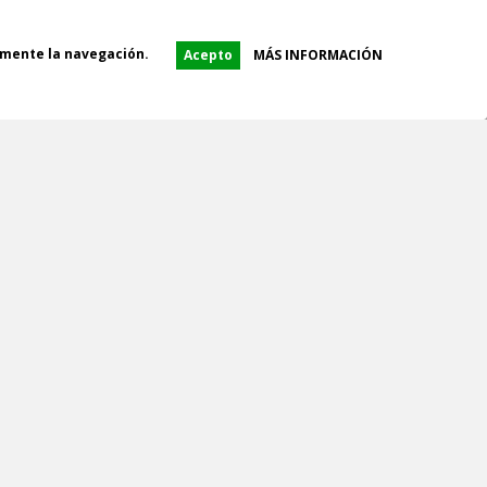
amente la navegación.
Acepto
MÁS INFORMACIÓN
RECOGIDA EN TIENDA
AS
OK
icios.