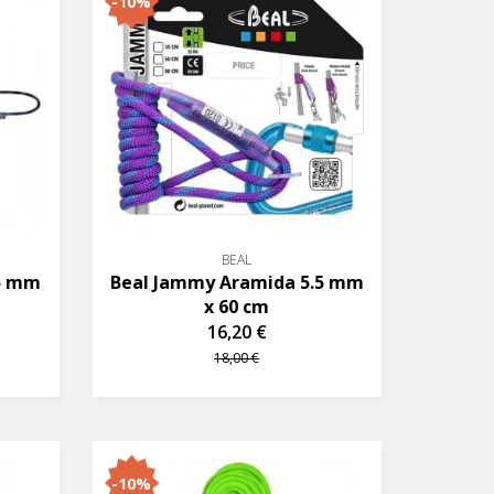
-10%
BEAL
.5 mm
Beal Jammy Aramida 5.5 mm
x 60 cm
16,20 €
18,00 €
-10%