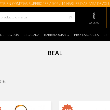
ATIS EN COMPRAS SUPERIORES A 50€ / 14 HABILES DIAS PARA DEVOL
AYUDA
 DE TRAVESÍA
ESCALADA
BARRANQUISMO
PROFESIONALES
ESP
BEAL
cia.