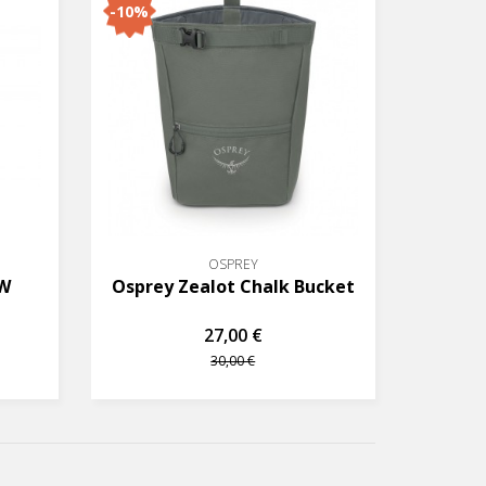
-10%
OSPREY
 W
Osprey Zealot Chalk Bucket
27,00 €
30,00 €