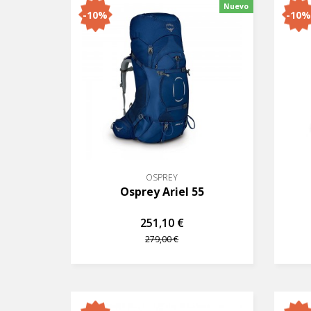
Nuevo
-10%
-10%
OSPREY
Osprey Ariel 55
251,10 €
279,00 €