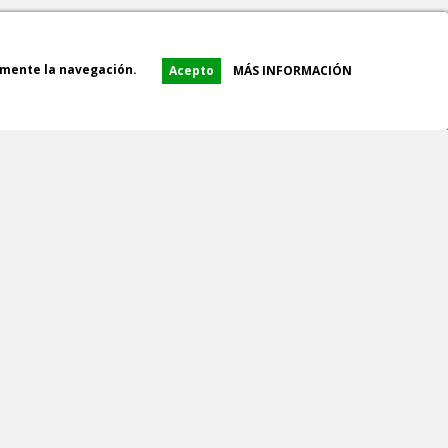
amente la navegación.
Acepto
MÁS INFORMACIÓN
RECOGIDA EN TIENDA
AS
OK
icios.