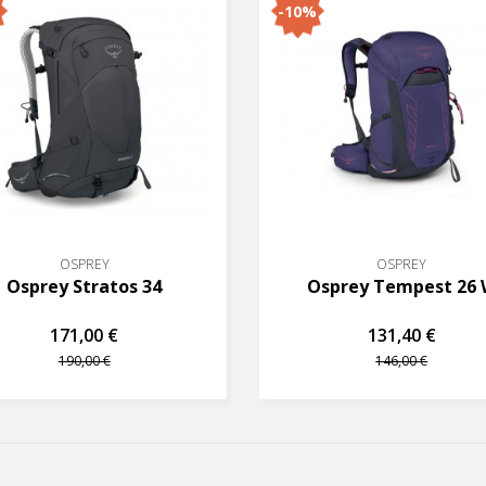
-10%
OSPREY
OSPREY
Osprey Stratos 34
Osprey Tempest 26
171,00 €
131,40 €
190,00 €
146,00 €