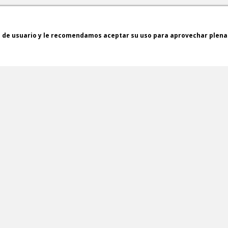
a de usuario y le recomendamos aceptar su uso para aprovechar plen
ENVÍOS GRATUITOS *
PAGO SEGURO EN
(24/48H)
TODAS LAS COMPR
Email
He leído y acepto la
política de privacidad
Acepto que me envíes información sobre productos y/o serv