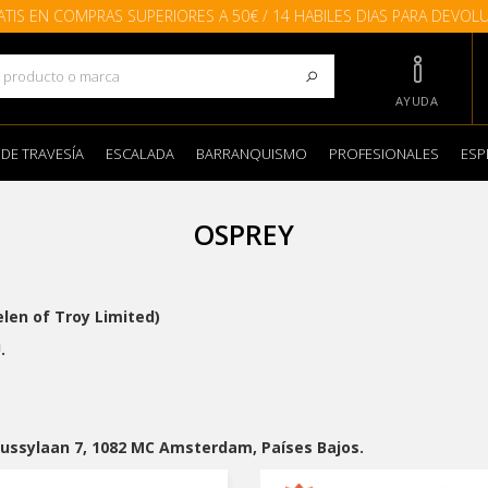
ATIS EN COMPRAS SUPERIORES A 50€ / 14 HABILES DIAS PARA DEVOL
AYUDA
 DE TRAVESÍA
ESCALADA
BARRANQUISMO
PROFESIONALES
ESP
OSPREY
elen of Troy Limited)
.
bussylaan 7, 1082 MC Amsterdam, Países Bajos.