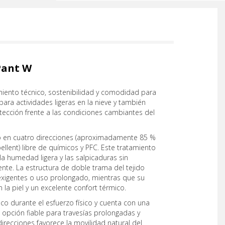
Pant W
ento técnico, sostenibilidad y comodidad para
ara actividades ligeras en la nieve y también
otección frente a las condiciones cambiantes del
ico en cuatro direcciones (aproximadamente 85 %
lent) libre de químicos y PFC. Este tratamiento
la humedad ligera y las salpicaduras sin
nte. La estructura de doble trama del tejido
s exigentes o uso prolongado, mientras que su
 la piel y un excelente confort térmico.
co durante el esfuerzo físico y cuenta con una
a opción fiable para travesías prolongadas y
irecciones favorece la movilidad natural del