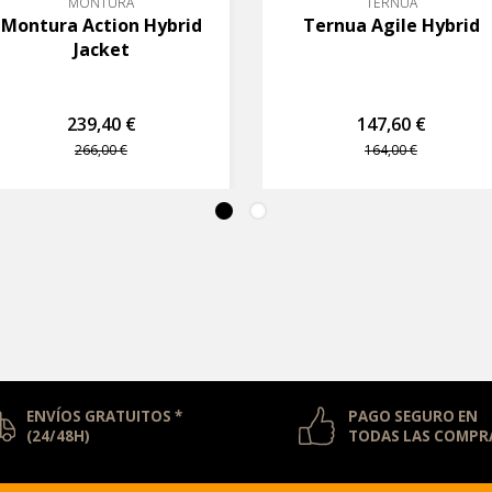
MONTURA
TERNUA
Montura Action Hybrid
Ternua Agile Hybrid
Jacket
239,40 €
147,60 €
266,00 €
164,00 €
ENVÍOS GRATUITOS *
PAGO SEGURO EN
(24/48H)
TODAS LAS COMPR