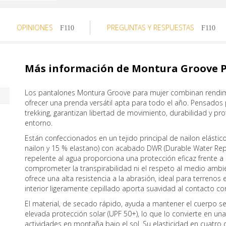
OPINIONES
PREGUNTAS Y RESPUESTAS
Más información de Montura Groove 
Los pantalones Montura Groove para mujer combinan rendimi
ofrecer una prenda versátil apta para todo el año. Pensados p
trekking, garantizan libertad de movimiento, durabilidad y pr
entorno.
Están confeccionados en un tejido principal de nailon elást
nailon y 15 % elastano) con acabado DWR (Durable Water Repel
repelente al agua proporciona una protección eficaz frente a 
comprometer la transpirabilidad ni el respeto al medio ambie
ofrece una alta resistencia a la abrasión, ideal para terreno
interior ligeramente cepillado aporta suavidad al contacto con
El material, de secado rápido, ayuda a mantener el cuerpo se
elevada protección solar (UPF 50+), lo que lo convierte en un
actividades en montaña bajo el sol. Su elasticidad en cuatro d