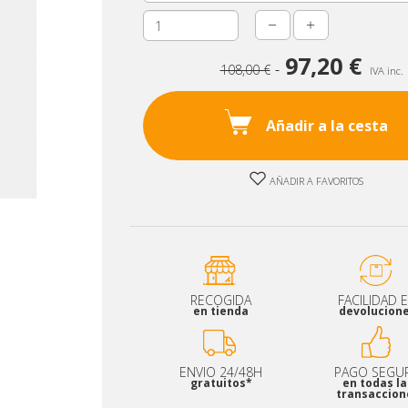
Unidades
97,20 €
108,00 €
IVA inc.
Añadir a la cesta
AÑADIR A FAVORITOS
RECOGIDA
FACILIDAD 
en tienda
devolucion
ENVIO 24/48H
PAGO SEGU
gratuitos*
en todas la
transaccion