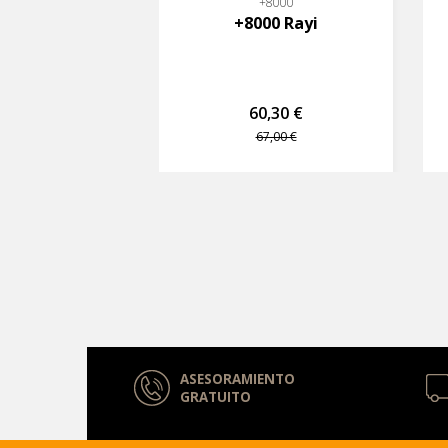
+8000
+8000 Rayi
60,30 €
67,00 €
ASESORAMIENTO
GRATUITO