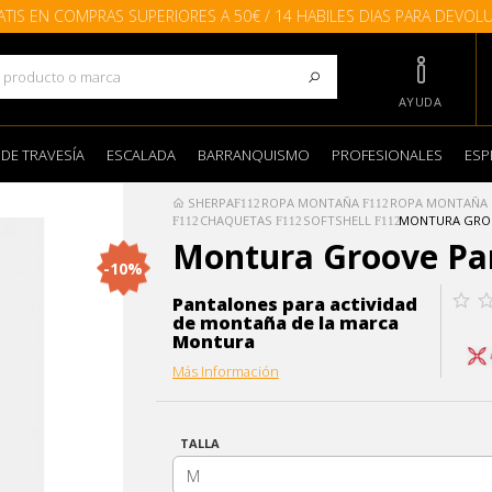
ATIS EN COMPRAS SUPERIORES A 50€ / 14 HABILES DIAS PARA DEVOL
AYUDA
 DE TRAVESÍA
ESCALADA
BARRANQUISMO
PROFESIONALES
ESP
SHERPA
ROPA MONTAÑA
ROPA MONTAÑA
CHAQUETAS
SOFTSHELL
MONTURA GRO
Montura Groove Pa
-10%
Pantalones para actividad
de montaña de la marca
Montura
Más Información
TALLA