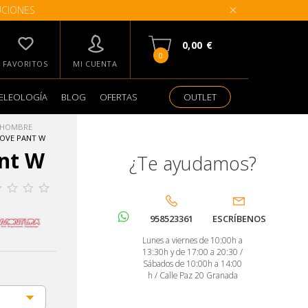
UCIONES
0,00 €
0
FAVORITOS
MI CUENTA
ELEOLOGÍA
BLOG
OFERTAS
OUTLET
 HOMBRE
OVE PANT W
nt W
¿Te ayudamos?
958523361
ESCRÍBENOS
Lunes a viernes de 10:00h a
13:30h y de 17:00 a 20:30 /
Sábados de 10:00h a 14:00
h / Calle Paz 20 Granada