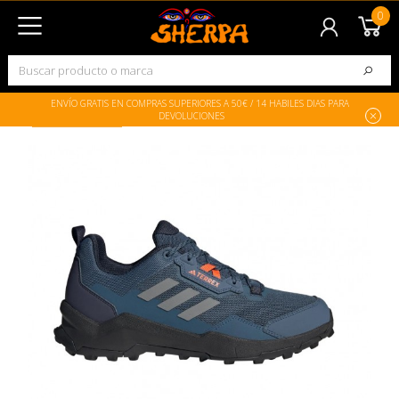
0
ENVÍO GRATIS EN COMPRAS SUPERIORES A 50€ / 14 HABILES DIAS PARA
En rebajas!
DEVOLUCIONES